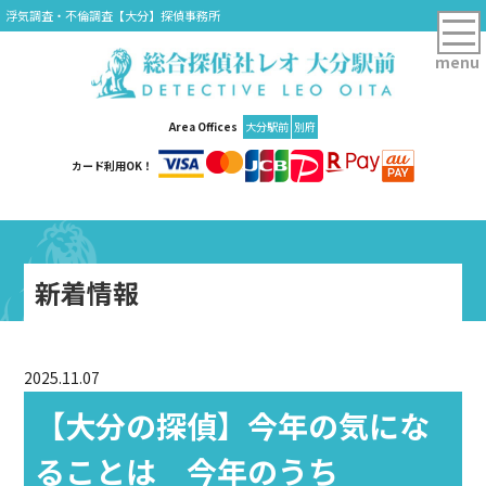
浮気調査・不倫調査【大分】探偵事務所
menu
Area Offices
大分駅前
別府
カード利用OK！
新着情報
2025.11.07
【大分の探偵】今年の気にな
ることは 今年のうち